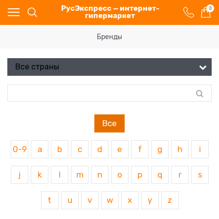
РусЭкспресс — интернет-
0
гипермаркет
Бренды
Все
0-9
a
b
c
d
e
f
g
h
i
j
k
l
m
n
o
p
q
r
s
t
u
v
w
x
y
z