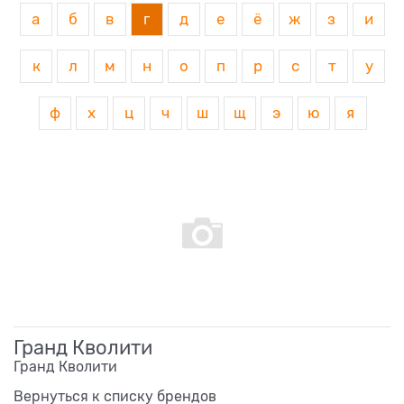
а
б
в
г
д
е
ё
ж
з
и
к
л
м
н
о
п
р
с
т
у
ф
х
ц
ч
ш
щ
э
ю
я
Гранд Кволити
Гранд Кволити
Вернуться к списку брендов