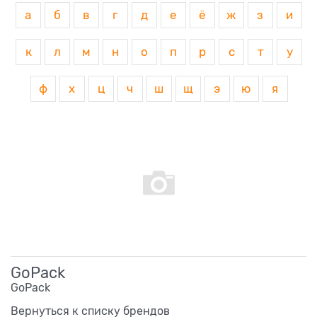
а
б
в
г
д
е
ё
ж
з
и
к
л
м
н
о
п
р
с
т
у
ф
х
ц
ч
ш
щ
э
ю
я
GoPack
GoPack
Вернуться к списку брендов