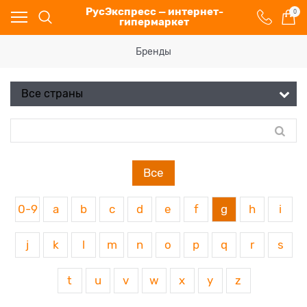
РусЭкспресс — интернет-
0
гипермаркет
Бренды
Все
0-9
a
b
c
d
e
f
g
h
i
j
k
l
m
n
o
p
q
r
s
t
u
v
w
x
y
z