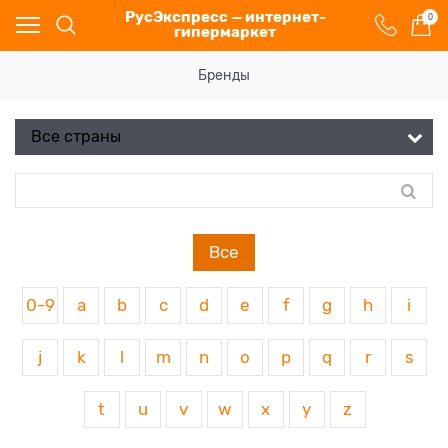
РусЭкспресс — интернет-
0
гипермаркет
Бренды
Все
0-9
a
b
c
d
e
f
g
h
i
j
k
l
m
n
o
p
q
r
s
t
u
v
w
x
y
z