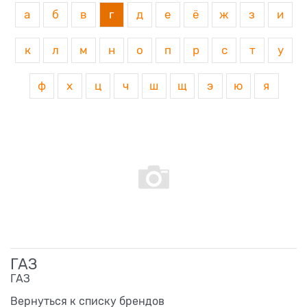
а
б
в
г
д
е
ё
ж
з
и
к
л
м
н
о
п
р
с
т
у
ф
х
ц
ч
ш
щ
э
ю
я
ГАЗ
ГАЗ
Вернуться к списку брендов