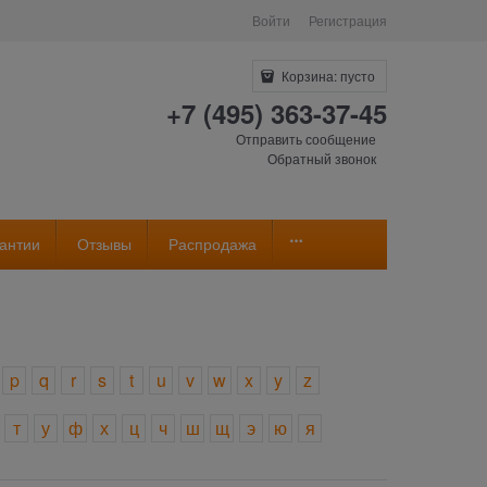
Войти
Регистрация
Корзина:
пусто
+7 (495) 363-37-45
Отправить сообщение
Обратный звонок
антии
Отзывы
Распродажа
p
q
r
s
t
u
v
w
x
y
z
т
у
ф
х
ц
ч
ш
щ
э
ю
я