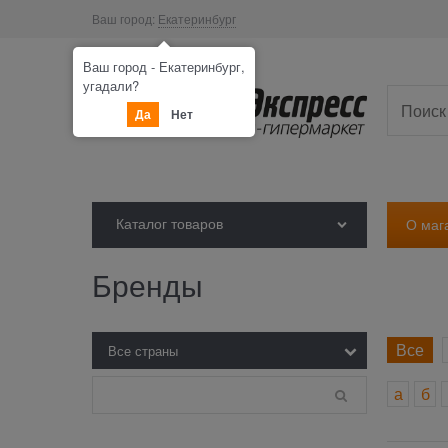
Ваш город:
Екатеринбург
Ваш город - Екатеринбург,
угадали?
Да
Нет
Каталог товаров
О маг
Бренды
Все
а
б