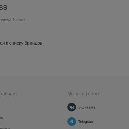
ss
Бренды
Gauss
ся к списку брендов
кабинет
Мы в соц сетях
ВКонтакте
ия
Telegram
ароль?