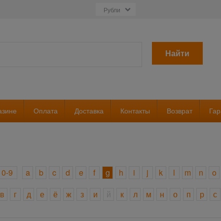
Найти
азине
Оплата
Доставка
Контакты
Возврат
Гар
0-9
a
b
c
d
e
f
g
h
i
j
k
l
m
n
o
в
г
д
е
ё
ж
з
и
й
к
л
м
н
о
п
р
с