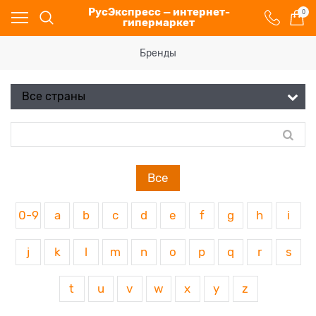
РусЭкспресс — интернет-
0
гипермаркет
Бренды
Все
0-9
a
b
c
d
e
f
g
h
i
j
k
l
m
n
o
p
q
r
s
t
u
v
w
x
y
z