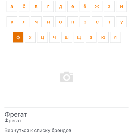
а
б
в
г
д
е
ё
ж
з
и
к
л
м
н
о
п
р
с
т
у
ф
х
ц
ч
ш
щ
э
ю
я
Фрегат
Фрегат
Вернуться к списку брендов