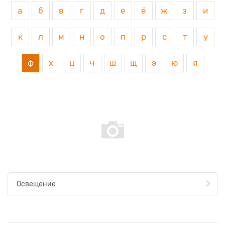
а
б
в
г
д
е
ё
ж
з
и
к
л
м
н
о
п
р
с
т
у
ф
х
ц
ч
ш
щ
э
ю
я
Освещение