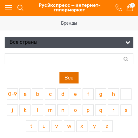
РусЭкспресс — интернет-
0
гипермаркет
Бренды
Все
0-9
a
b
c
d
e
f
g
h
i
j
k
l
m
n
o
p
q
r
s
t
u
v
w
x
y
z