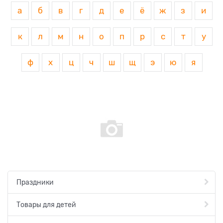
а
б
в
г
д
е
ё
ж
з
и
к
л
м
н
о
п
р
с
т
у
ф
х
ц
ч
ш
щ
э
ю
я
Праздники
Товары для детей