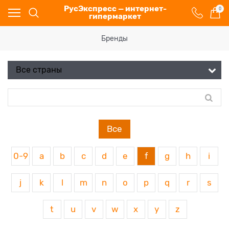
РусЭкспресс — интернет-
0
гипермаркет
Бренды
Все
0-9
a
b
c
d
e
f
g
h
i
j
k
l
m
n
o
p
q
r
s
t
u
v
w
x
y
z