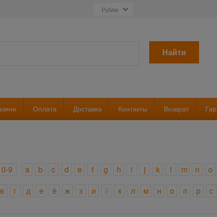
Найти
азине
Оплата
Доставка
Контакты
Возврат
Гар
0-9
a
b
c
d
e
f
g
h
i
j
k
l
m
n
o
в
г
д
е
ё
ж
з
и
й
к
л
м
н
о
п
р
с