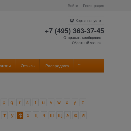
Войти
Регистрация
Корзина:
пусто
+7 (495) 363-37-45
Отправить сообщение
Обратный звонок
антии
Отзывы
Распродажа
p
q
r
s
t
u
v
w
x
y
z
т
у
ф
х
ц
ч
ш
щ
э
ю
я