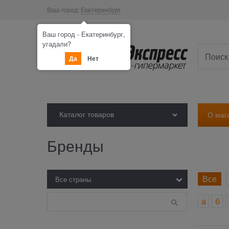
Ваш город:
Екатеринбург
Ваш город - Екатеринбург,
угадали?
Да
Нет
Каталог товаров
О маг
Бренды
Все
а
б