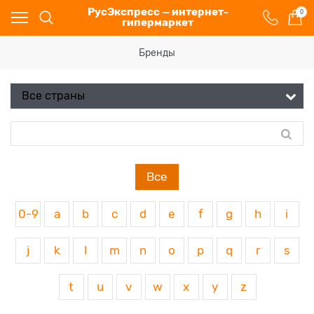
РусЭкспресс — интернет-
0
гипермаркет
Бренды
Все
0-9
a
b
c
d
e
f
g
h
i
j
k
l
m
n
o
p
q
r
s
t
u
v
w
x
y
z