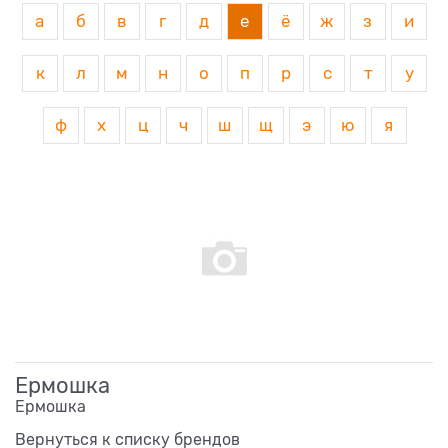
а
б
в
г
д
е
ё
ж
з
и
к
л
м
н
о
п
р
с
т
у
ф
х
ц
ч
ш
щ
э
ю
я
Ермошка
Ермошка
Вернуться к списку брендов