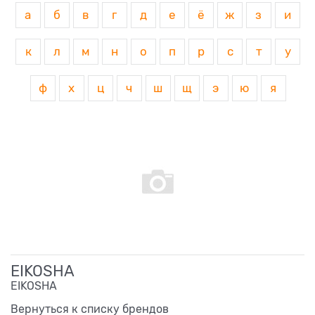
а
б
в
г
д
е
ё
ж
з
и
к
л
м
н
о
п
р
с
т
у
ф
х
ц
ч
ш
щ
э
ю
я
EIKOSHA
EIKOSHA
Вернуться к списку брендов