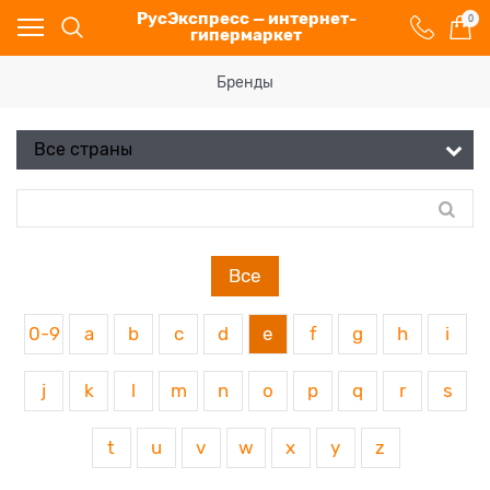
РусЭкспресс — интернет-
0
гипермаркет
Бренды
Все
0-9
a
b
c
d
e
f
g
h
i
j
k
l
m
n
o
p
q
r
s
t
u
v
w
x
y
z