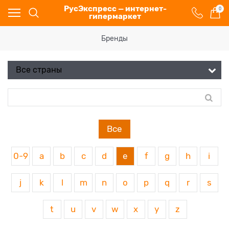
РусЭкспресс — интернет-
0
гипермаркет
Бренды
Все
0-9
a
b
c
d
e
f
g
h
i
j
k
l
m
n
o
p
q
r
s
t
u
v
w
x
y
z