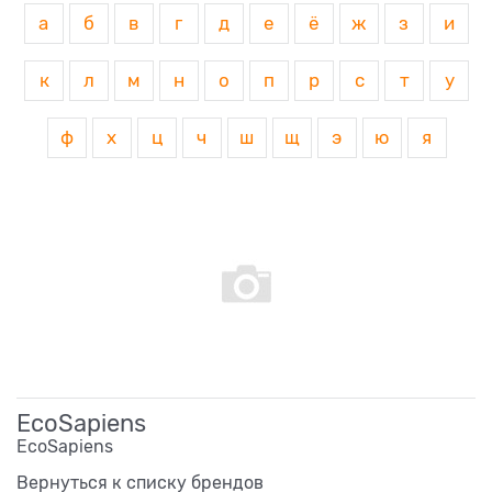
а
б
в
г
д
е
ё
ж
з
и
к
л
м
н
о
п
р
с
т
у
ф
х
ц
ч
ш
щ
э
ю
я
EcoSapiens
EcoSapiens
Вернуться к списку брендов