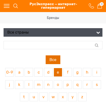
РусЭкспресс — интернет-
0
гипермаркет
Бренды
Все
0-9
a
b
c
d
e
f
g
h
i
j
k
l
m
n
o
p
q
r
s
t
u
v
w
x
y
z