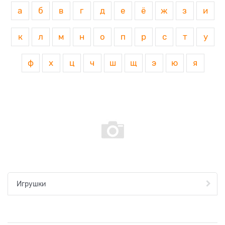
а
б
в
г
д
е
ё
ж
з
и
к
л
м
н
о
п
р
с
т
у
ф
х
ц
ч
ш
щ
э
ю
я
Игрушки