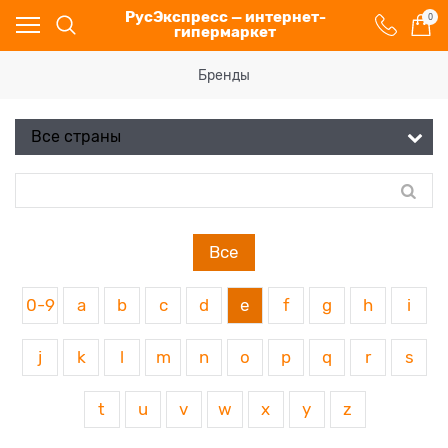
РусЭкспресс — интернет-
0
гипермаркет
Бренды
Все
0-9
a
b
c
d
e
f
g
h
i
j
k
l
m
n
o
p
q
r
s
t
u
v
w
x
y
z