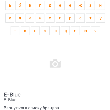
а
б
в
г
д
е
ё
ж
з
и
к
л
м
н
о
п
р
с
т
у
ф
х
ц
ч
ш
щ
э
ю
я
E-Blue
E-Blue
Вернуться к списку брендов