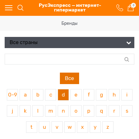
РусЭкспресс — интернет-
0
гипермаркет
Бренды
Все
0-9
a
b
c
d
e
f
g
h
i
j
k
l
m
n
o
p
q
r
s
t
u
v
w
x
y
z