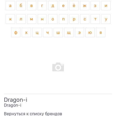
а
б
в
г
д
е
ё
ж
з
и
к
л
м
н
о
п
р
с
т
у
ф
х
ц
ч
ш
щ
э
ю
я
Dragon-i
Dragon-i
Вернуться к списку брендов