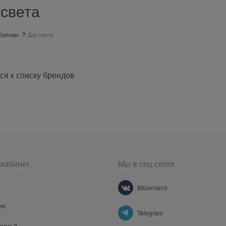
 света
Бренды
Дар света
ся к списку брендов
кабинет
Мы в соц сетях
ВКонтакте
ия
Telegram
ароль?