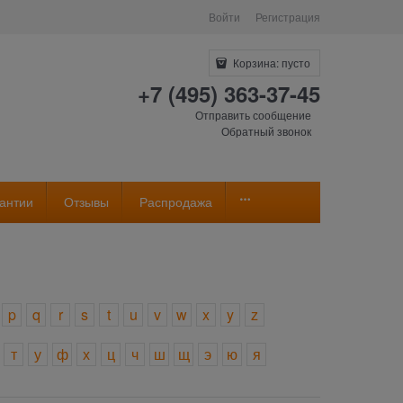
Войти
Регистрация
Корзина:
пусто
+7 (495) 363-37-45
Отправить сообщение
Обратный звонок
антии
Отзывы
Распродажа
p
q
r
s
t
u
v
w
x
y
z
т
у
ф
х
ц
ч
ш
щ
э
ю
я