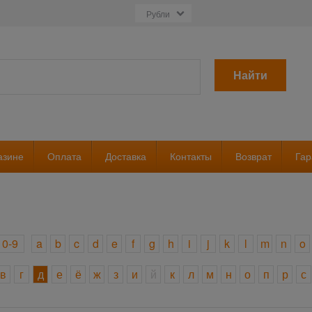
Найти
азине
Оплата
Доставка
Контакты
Возврат
Гар
0-9
a
b
c
d
e
f
g
h
i
j
k
l
m
n
o
в
г
д
е
ё
ж
з
и
й
к
л
м
н
о
п
р
с