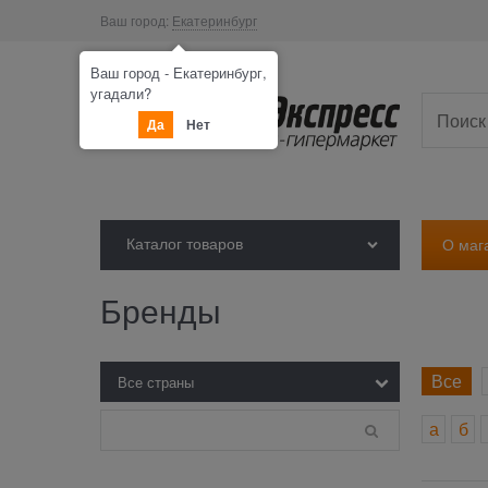
Ваш город:
Екатеринбург
Ваш город - Екатеринбург,
угадали?
Да
Нет
Каталог товаров
О маг
Бренды
Все
а
б