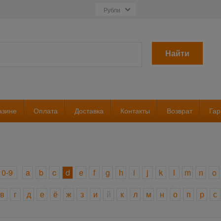
Найти
азине
Оплата
Доставка
Контакты
Возврат
Гар
0-9
a
b
c
d
e
f
g
h
i
j
k
l
m
n
o
в
г
д
е
ё
ж
з
и
й
к
л
м
н
о
п
р
с