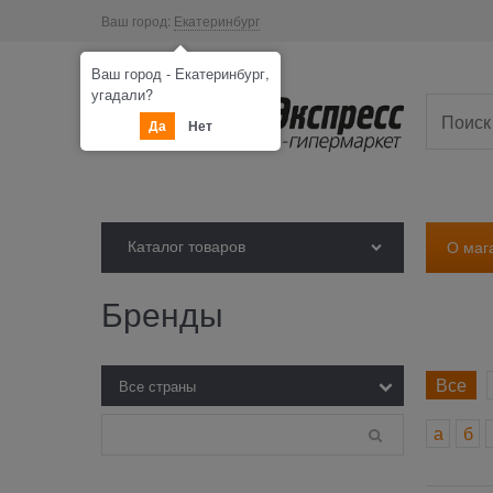
Ваш город:
Екатеринбург
Ваш город - Екатеринбург,
угадали?
Да
Нет
Каталог товаров
О маг
Бренды
Все
а
б