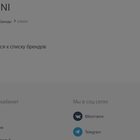
NI
Бренды
DANNI
ся к списку брендов
кабинет
Мы в соц сетях
ВКонтакте
ия
Telegram
ароль?