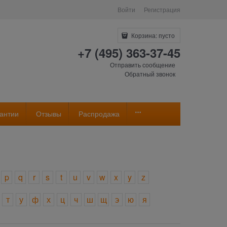
Войти
Регистрация
Корзина:
пусто
+7 (495) 363-37-45
Отправить сообщение
Обратный звонок
антии
Отзывы
Распродажа
p
q
r
s
t
u
v
w
x
y
z
т
у
ф
х
ц
ч
ш
щ
э
ю
я