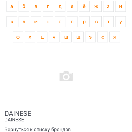
а
б
в
г
д
е
ё
ж
з
и
к
л
м
н
о
п
р
с
т
у
ф
х
ц
ч
ш
щ
э
ю
я
DAINESE
DAINESE
Вернуться к списку брендов