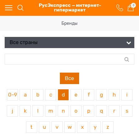
РусЭкспресс — интернет-
0
гипермаркет
Бренды
Все
0-9
a
b
c
d
e
f
g
h
i
j
k
l
m
n
o
p
q
r
s
t
u
v
w
x
y
z