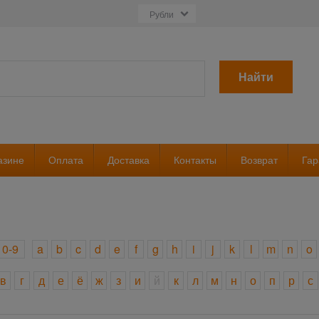
Найти
азине
Оплата
Доставка
Контакты
Возврат
Гар
0-9
a
b
c
d
e
f
g
h
i
j
k
l
m
n
o
в
г
д
е
ё
ж
з
и
й
к
л
м
н
о
п
р
с