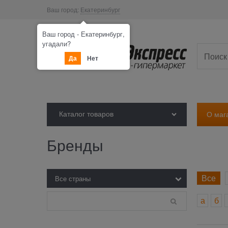
Ваш город:
Екатеринбург
Ваш город - Екатеринбург,
угадали?
Да
Нет
Каталог товаров
О маг
Бренды
Все
а
б