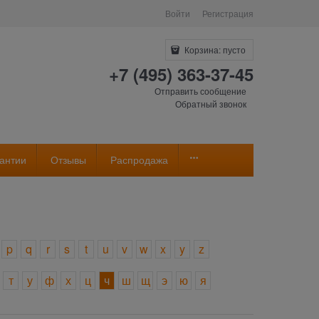
Войти
Регистрация
Корзина:
пусто
+7 (495) 363-37-45
Отправить сообщение
Обратный звонок
антии
Отзывы
Распродажа
p
q
r
s
t
u
v
w
x
y
z
т
у
ф
х
ц
ч
ш
щ
э
ю
я