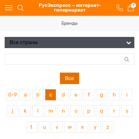
РусЭкспресс — интернет-
0
гипермаркет
Бренды
Все
0-9
a
b
c
d
e
f
g
h
i
j
k
l
m
n
o
p
q
r
s
t
u
v
w
x
y
z