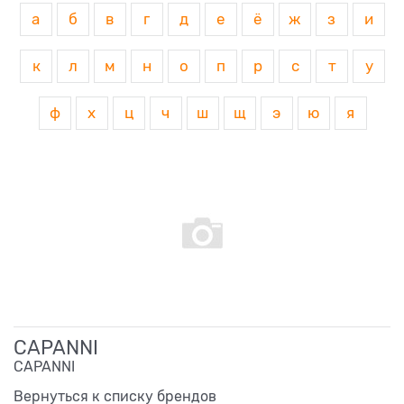
а
б
в
г
д
е
ё
ж
з
и
к
л
м
н
о
п
р
с
т
у
ф
х
ц
ч
ш
щ
э
ю
я
CAPANNI
CAPANNI
Вернуться к списку брендов