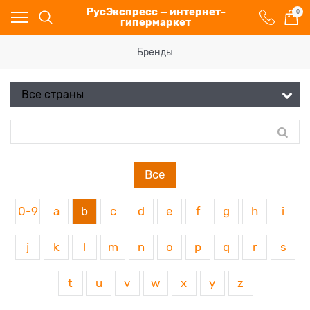
РусЭкспресс — интернет-
0
гипермаркет
Бренды
Все
0-9
a
b
c
d
e
f
g
h
i
j
k
l
m
n
o
p
q
r
s
t
u
v
w
x
y
z