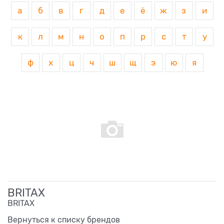
а
б
в
г
д
е
ё
ж
з
и
к
л
м
н
о
п
р
с
т
у
ф
х
ц
ч
ш
щ
э
ю
я
BRITAX
BRITAX
Вернуться к списку брендов