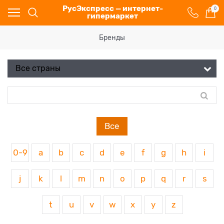
РусЭкспресс — интернет-
0
гипермаркет
Бренды
Все
0-9
a
b
c
d
e
f
g
h
i
j
k
l
m
n
o
p
q
r
s
t
u
v
w
x
y
z