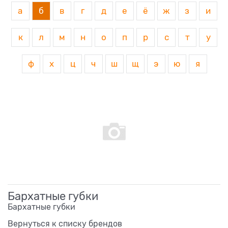
а
б
в
г
д
е
ё
ж
з
и
к
л
м
н
о
п
р
с
т
у
ф
х
ц
ч
ш
щ
э
ю
я
Бархатные губки
Бархатные губки
Вернуться к списку брендов