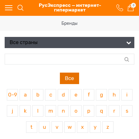
РусЭкспресс — интернет-
0
гипермаркет
Бренды
Все
0-9
a
b
c
d
e
f
g
h
i
j
k
l
m
n
o
p
q
r
s
t
u
v
w
x
y
z