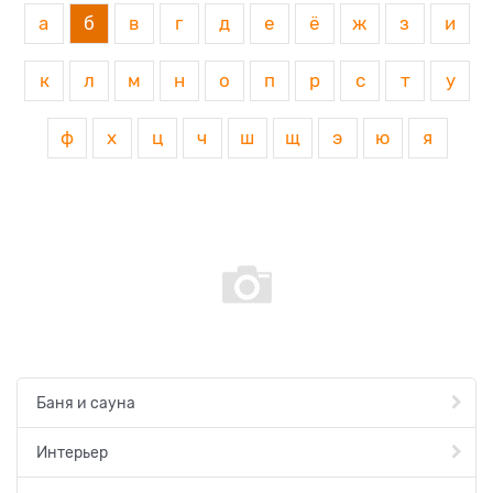
а
б
в
г
д
е
ё
ж
з
и
к
л
м
н
о
п
р
с
т
у
ф
х
ц
ч
ш
щ
э
ю
я
Баня и сауна
Интерьер