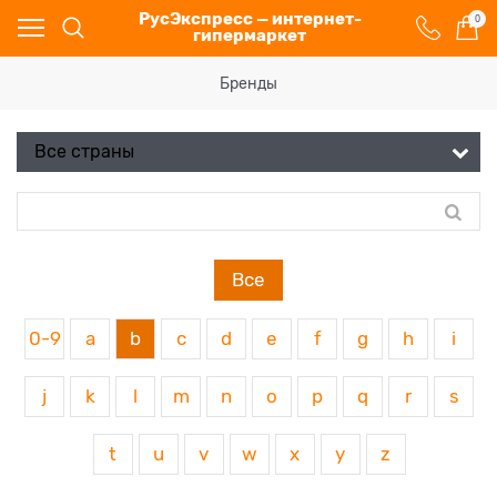
РусЭкспресс — интернет-
0
гипермаркет
Бренды
Все
0-9
a
b
c
d
e
f
g
h
i
j
k
l
m
n
o
p
q
r
s
t
u
v
w
x
y
z