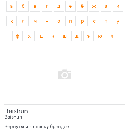
а
б
в
г
д
е
ё
ж
з
и
к
л
м
н
о
п
р
с
т
у
ф
х
ц
ч
ш
щ
э
ю
я
Baishun
Baishun
Вернуться к списку брендов