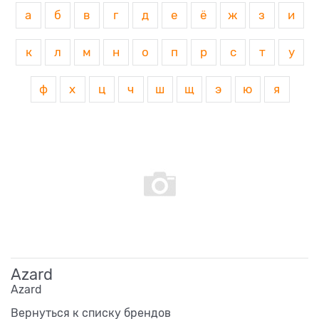
а
б
в
г
д
е
ё
ж
з
и
к
л
м
н
о
п
р
с
т
у
ф
х
ц
ч
ш
щ
э
ю
я
Azard
Azard
Вернуться к списку брендов