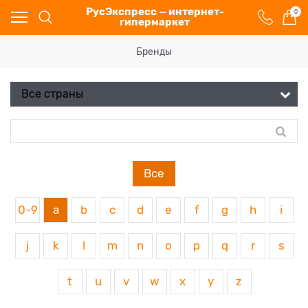
РусЭкспресс — интернет-
0
гипермаркет
Бренды
Все
0-9
a
b
c
d
e
f
g
h
i
j
k
l
m
n
o
p
q
r
s
t
u
v
w
x
y
z