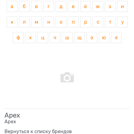
а
б
в
г
д
е
ё
ж
з
и
к
л
м
н
о
п
р
с
т
у
ф
х
ц
ч
ш
щ
э
ю
я
Apex
Apex
Вернуться к списку брендов