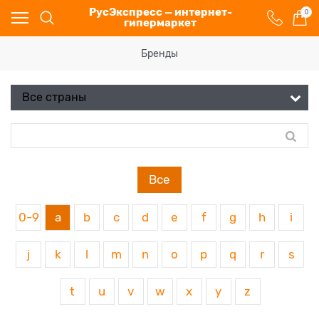
РусЭкспресс — интернет-
0
гипермаркет
Бренды
Все
0-9
a
b
c
d
e
f
g
h
i
j
k
l
m
n
o
p
q
r
s
t
u
v
w
x
y
z