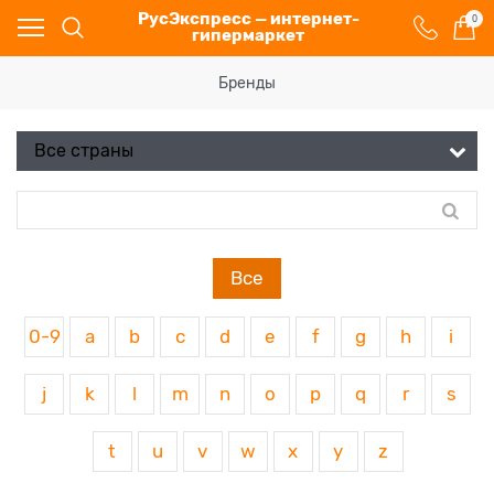
РусЭкспресс — интернет-
0
гипермаркет
Бренды
Все
0-9
a
b
c
d
e
f
g
h
i
j
k
l
m
n
o
p
q
r
s
t
u
v
w
x
y
z