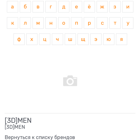
а
б
в
г
д
е
ё
ж
з
и
к
л
м
н
о
п
р
с
т
у
ф
х
ц
ч
ш
щ
э
ю
я
[3D]MEN
[3D]MEN
Вернуться к списку брендов