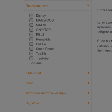
Производители
К сожален
Disney
MAGWOOD
Купить де
MARVEL
музыкальн
ONLYTOP
найдете 
PELSI
Pemakids
У нас вы 
Puzzle
стоимость
Smile Decor
При перво
ToySib
Treetobe
Больше
parts count
tnved
Авторские настольные игры
Вид игры