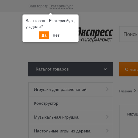
Ваш город:
Екатеринбург
Ваш город - Екатеринбург,
угадали?
Да
Нет
Каталог товаров
О маг
Игрушки для развлечений
Главная
Конструктор
Игруш
Музыкальная игрушка
Настольные игры из дерева